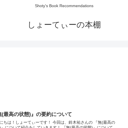
Shoty's Book Recommendations
しょーてぃーの本棚
無(最高の状態)』の要約について
にちは！しょーてぃーです！ 今回は、鈴木祐さんの 『無(最高の
)』について紹介をしていきます！ 『無(最高の状態)』について