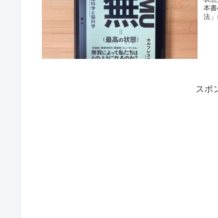
本書
法」
スポ