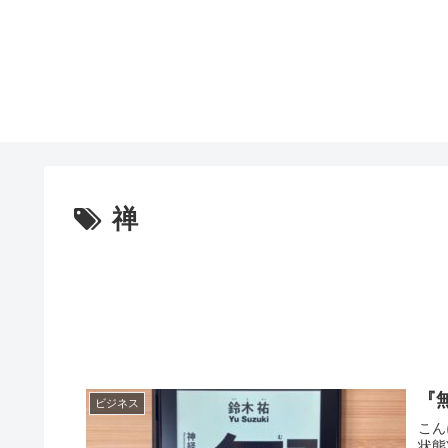
禅
『
ビジネス
こん
状態