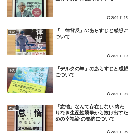
2024.11.15
『二律背反』のあらすじと感想に
小説
ついて
2024.11.10
『デルタの羊』のあらすじと感想
小説
について
2024.11.08
「怠惰」なんて存在しない 終わ
本紹介
りなき生産性競争から抜け出すた
めの幸福論 の要約について
2024.11.05