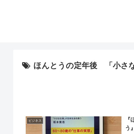
ほんとうの定年後 「小さ
『
ビジネス
う