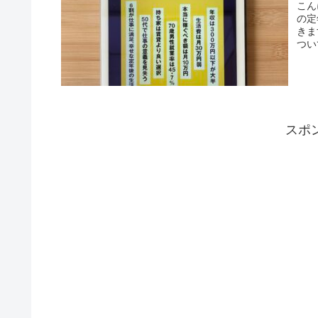
こん
の定
きま
つい
スポ