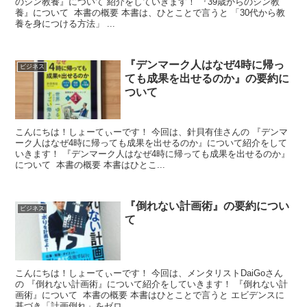
のシン教養』について 紹介をしていきます！ 『39歳からのシン教
養』について 本書の概要 本書は、ひとことで言うと 「30代から教
養を身につける方法」 ...
『デンマーク人はなぜ4時に帰っ
ビジネス
ても成果を出せるのか』の要約に
ついて
こんにちは！しょーてぃーです！ 今回は、針貝有佳さんの 『デンマ
ーク人はなぜ4時に帰っても成果を出せるのか』について紹介をして
いきます！ 『デンマーク人はなぜ4時に帰っても成果を出せるのか』
について 本書の概要 本書はひとこ...
『倒れない計画術』の要約につい
ビジネス
て
こんにちは！しょーてぃーです！ 今回は、メンタリストDaiGoさん
の 『倒れない計画術』について紹介をしていきます！ 『倒れない計
画術』について 本書の概要 本書はひとことで言うと エビデンスに
基づき「計画倒れ」をゼロ...