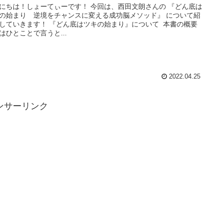
にちは！しょーてぃーです！ 今回は、西田文朗さんの 『どん底は
の始まり 逆境をチャンスに変える成功脳メソッド』 について紹
していきます！ 『どん底はツキの始まり』について 本書の概要
はひとことで言うと...
2022.04.25
ンサーリンク