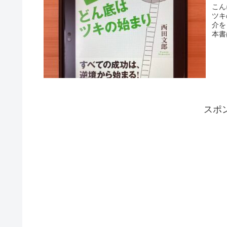
こん
ツキ
介を
本書
スポ