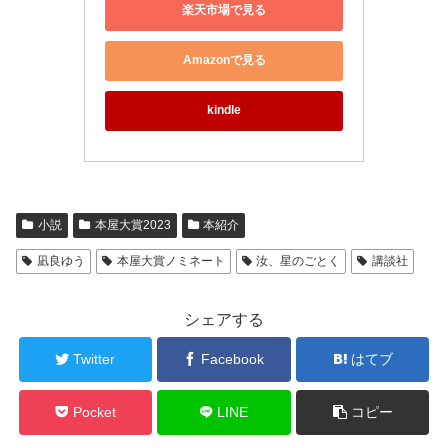
楽天市場で見る
Amazonで見る
kindle
小説
本屋大賞2023
本紹介
凪良ゆう
本屋大賞ノミネート
汝、星のごとく
講談社
シェアする
Twitter
Facebook
はてブ
Pocket
LINE
コピー