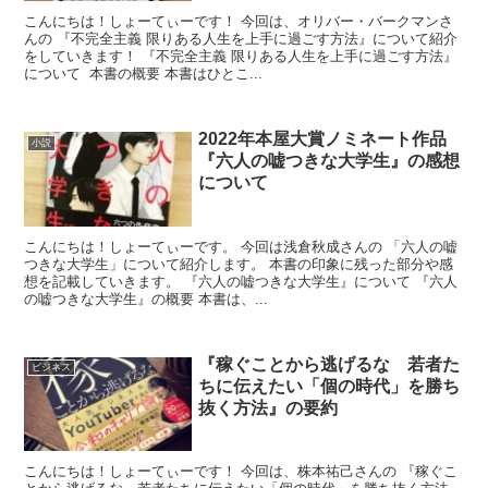
こんにちは！しょーてぃーです！ 今回は、オリバー・バークマンさ
んの 『不完全主義 限りある人生を上手に過ごす方法』について紹介
をしていきます！ 『不完全主義 限りある人生を上手に過ごす方法』
について 本書の概要 本書はひとこ...
2022年本屋大賞ノミネート作品
小説
『六人の嘘つきな大学生』の感想
について
こんにちは！しょーてぃーです。 今回は浅倉秋成さんの 「六人の嘘
つきな大学生」について紹介します。 本書の印象に残った部分や感
想を記載していきます。 『六人の嘘つきな大学生』について 『六人
の嘘つきな大学生』の概要 本書は、...
『稼ぐことから逃げるな 若者た
ビジネス
ちに伝えたい「個の時代」を勝ち
抜く方法』の要約
こんにちは！しょーてぃーです！ 今回は、株本祐己さんの 『稼ぐこ