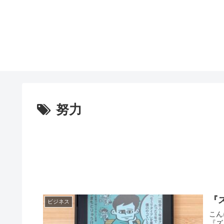
努力
『
ビジネス
こん
『ズ