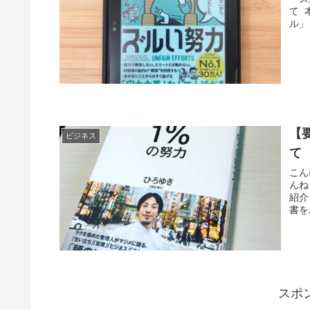
て 
ル」
【
ビジネス
こん
んね
紹介
書を
スポ