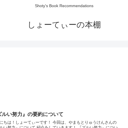
Shoty's Book Recommendations
しょーてぃーの本棚
ズルい努力』の要約について
にちは！しょーてぃーです！ 今回は、やまもとりゅうけんさんの
ルい努力』について 紹介をしていきます！ 『ズルい努力』につい