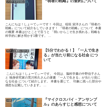
『弱者の戦略』の要約について
ノンフィクション
こんにちは！しょーてぃーです！ 今回は、稲垣 栄洋さんの『弱者の
戦略』について紹介をしていきます！ 『弱者の戦略』について 本書
の概要 本書はひとことで言うと 「弱いからこそ生き残れる」戦略を
科学的に解き明かす1冊です。 ...
【5分でわかる！】「一人で生き
サクッと要約シリーズ
る」が当たり前になる社会 につ
いて
こんにちは！しょーてぃーです。 今回は、脳科学書の中野信子さん
と 独身研究家の荒川和久さんの著書 「一人で生きる」が当たり前に
なる社会 について紹介します。 本書を通じて、 印象に残った部分や
感想を記載していきます。 ...
『マイクロスパイ・アンサンブ
小説
ル』のあらすじと感想について