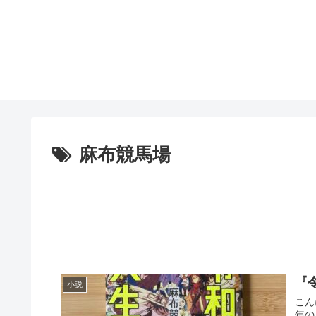
麻布競馬場
『
小説
こん
年の