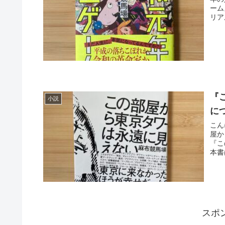
ーム
リア
『
小説
に
こん
屋か
『こ
本書は
スポ