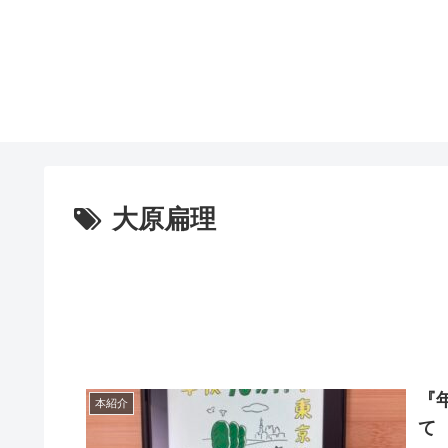
大原扁理
『
本紹介
て