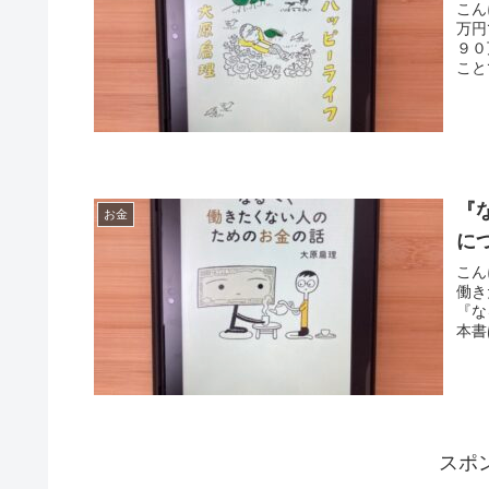
こん
万円
９０
こと
『
お金
に
こん
働き
『な
本書
スポ