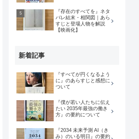
『存在のすべてを』ネタ
バレ結末・相関図｜あら
すじと登場人物を解説
【映画化】
新着記事
『すべてが円くなるよう
に』のあらすじと感想に
ついて
『僕が若い人たちに伝え
たい 2035年最強の働き
方』の要約について
『2034 未来予測 AI（き
み）のいる明日』の要約