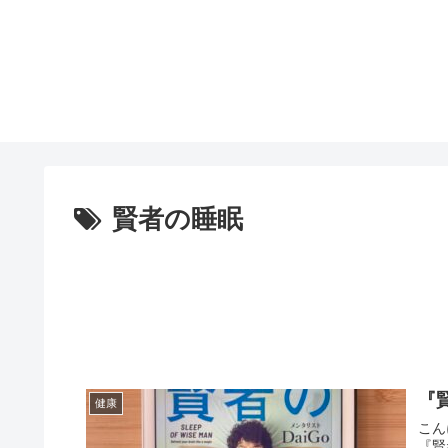
賢者の睡眠
『
健康
こん
『賢