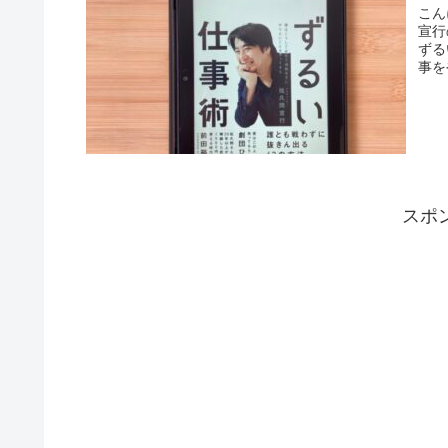
こん
宣行
ずる
事を
スポ