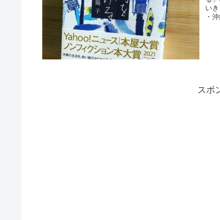
いき
・沖
スポ