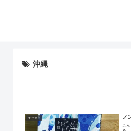
沖縄
ノ
エッセイ
こん
る」