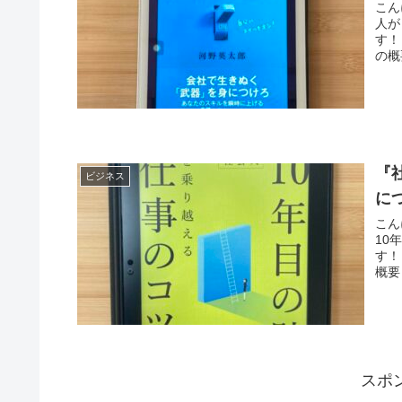
こん
人が
す！
の概
『
ビジネス
に
こん
10
す！
概要
スポ