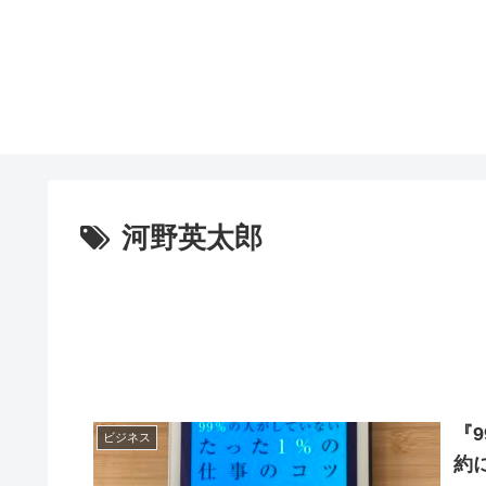
河野英太郎
『
ビジネス
約