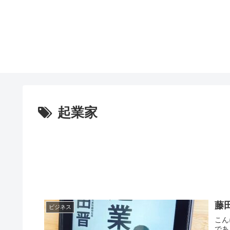
起業家
藤
ビジネス
こん
であ