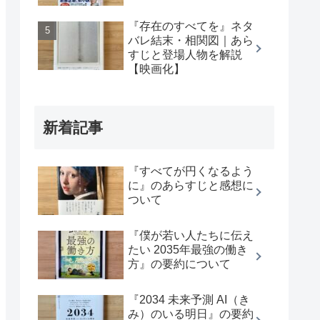
『存在のすべてを』ネタ
バレ結末・相関図｜あら
すじと登場人物を解説
【映画化】
新着記事
『すべてが円くなるよう
に』のあらすじと感想に
ついて
『僕が若い人たちに伝え
たい 2035年最強の働き
方』の要約について
『2034 未来予測 AI（き
み）のいる明日』の要約