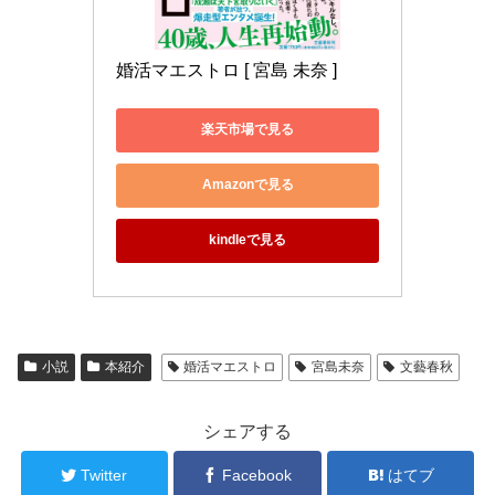
婚活マエストロ [ 宮島 未奈 ]
楽天市場で見る
Amazonで見る
kindleで見る
小説
本紹介
婚活マエストロ
宮島未奈
文藝春秋
シェアする
Twitter
Facebook
はてブ