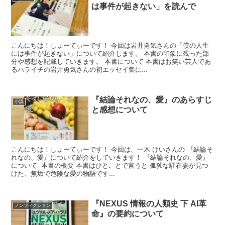
は事件が起きない」を読んで
こんにちは！しょーてぃーです！ 今回は岩井勇気さんの「僕の人生
には事件が起きない」について紹介します。 本書の印象に残った部
分や感想を記載していきます。 本書について 本書はお笑い芸人であ
るハライチの岩井勇気さんの初エッセイ集に...
『結論それなの、愛』のあらすじ
小説
と感想について
こんにちは！しょーてぃーです！ 今回は、一木 けいさんの 『結論そ
れなの、愛』について紹介をしていきます！ 『結論それなの、愛』
について 本書の概要 本書はひとことで言うと 孤独な駐在妻が見つ
けた、無垢で危険な愛の物語です...
『NEXUS 情報の人類史 下 AI革
ノンフィクション
命』の要約について