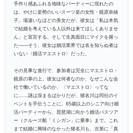
手作り感あふれる地味なパーティーに現れたの
は、やけに姿勢のいいスーツ姿の女性・鏡原奈緒
子。場違いなほどの美女だが、彼女は「私は本気
で結婚を考えている人以外は来てほしくありませ
ん」と宣言する。そして生真面目にマイクを握っ
た――そう、彼女は婚活業界では名を知らぬ者は
いない〈婚活マエストロ〉だった。
その見事な進行で、参加者は完全にマエストロ・
鏡原の掌の上。彼女は何者なのか、なぜこんな会
社で働いているのか、〈マエストロ〉ってな
に……謎は深まるばかりだが、猪名川は同社のイ
ベントを手伝うことに。65歳以上のシニア向け婚
活パーティーから、琵琶湖に向かう婚活バスツア
ー（クルーズ船「ミシガン」に乗車）まで。これ
まで結婚に興味のなかった猪名川も、次第に「真