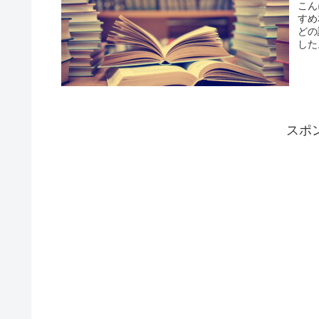
こん
すめ
どの
した
スポ