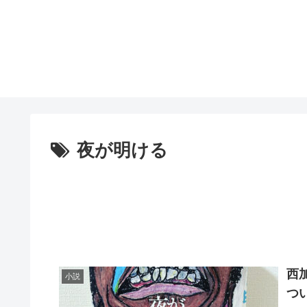
夜が明ける
西
小説
つ