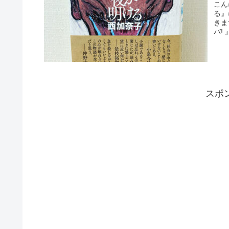
こん
る』
きま
バ! 
スポ