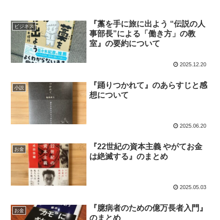
『藁を手に旅に出よう “伝説の人
ビジネス
事部長”による「働き方」の教
室』の要約について
2025.12.20
『踊りつかれて』のあらすじと感
小説
想について
2025.06.20
『22世紀の資本主義 やがてお金
お金
は絶滅する』のまとめ
2025.05.03
『臆病者のための億万長者入門』
お金
のまとめ