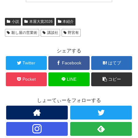
小説
本屋大賞2026
本紹介
殺し屋の営業術
講談社
野宮有
シェアする
Twitter
Facebook
はてブ
Pocket
LINE
コピー
しょーてぃーをフォローする