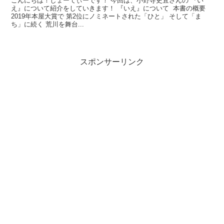
こんにちは！しょーてぃーです！ 今回は、小野寺史宜さんの 『い
え』について紹介をしていきます！ 『いえ』について 本書の概要
2019年本屋大賞で 第2位にノミネートされた「ひと」 そして「ま
ち」に続く 荒川を舞台...
スポンサーリンク