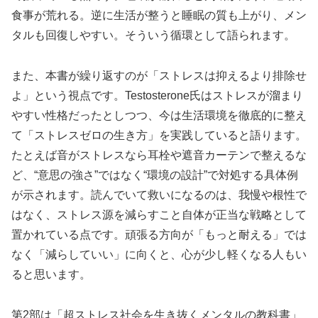
食事が荒れる。逆に生活が整うと睡眠の質も上がり、メン
タルも回復しやすい。そういう循環として語られます。
また、本書が繰り返すのが「ストレスは抑えるより排除せ
よ」という視点です。Testosterone氏はストレスが溜まり
やすい性格だったとしつつ、今は生活環境を徹底的に整え
て「ストレスゼロの生き方」を実践していると語ります。
たとえば音がストレスなら耳栓や遮音カーテンで整えるな
ど、“意思の強さ”ではなく“環境の設計”で対処する具体例
が示されます。読んでいて救いになるのは、我慢や根性で
はなく、ストレス源を減らすこと自体が正当な戦略として
置かれている点です。頑張る方向が「もっと耐える」では
なく「減らしていい」に向くと、心が少し軽くなる人もい
ると思います。
第2部は「超ストレス社会を生き抜くメンタルの教科書」