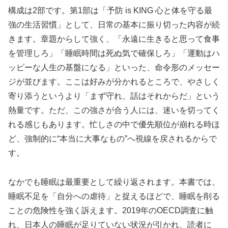
構成は2部です。第1部は「予防 is KING 心と体を守る最
強の生活習慣」として、日常の基本に振り切った内容が続
きます。章題からして強く、「永遠に生きると思って食事
を管理しろ」「睡眠時間は死ぬ気で確保しろ」「運動はハ
ッピーな人生の基盤になる」といった、命令形のメッセー
ジが並びます。ここは好みが分かれるところで、やさしく
寄り添うというより「まず守れ、話はそれからだ」という
熱量です。ただ、この強さが合う人には、迷いを切ってく
れる感じもあります。忙しさの中で優先順位が崩れる時ほ
ど、強制的に“本当に大事なもの”へ視線を戻されるからで
す。
なかでも睡眠は最重要として繰り返されます。本書では、
睡眠不足を「自分への虐待」と捉えるほどで、睡眠を削る
ことの危険性を強く訴えます。2019年のOECD調査に触
れ、日本人の睡眠が足りていない状況が引かれ、読者に