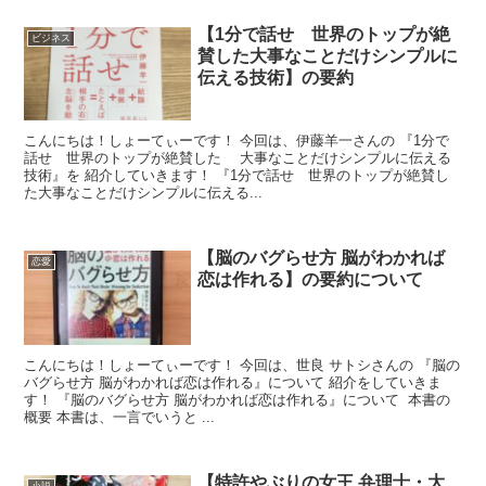
【1分で話せ 世界のトップが絶
ビジネス
賛した大事なことだけシンプルに
伝える技術】の要約
こんにちは！しょーてぃーです！ 今回は、伊藤羊一さんの 『1分で
話せ 世界のトップが絶賛した 大事なことだけシンプルに伝える
技術』を 紹介していきます！ 『1分で話せ 世界のトップが絶賛し
た大事なことだけシンプルに伝える...
【脳のバグらせ方 脳がわかれば
恋愛
恋は作れる】の要約について
こんにちは！しょーてぃーです！ 今回は、世良 サトシさんの 『脳の
バグらせ方 脳がわかれば恋は作れる』について 紹介をしていきま
す！ 『脳のバグらせ方 脳がわかれば恋は作れる』について 本書の
概要 本書は、一言でいうと ...
【特許やぶりの女王 弁理士・大
小説