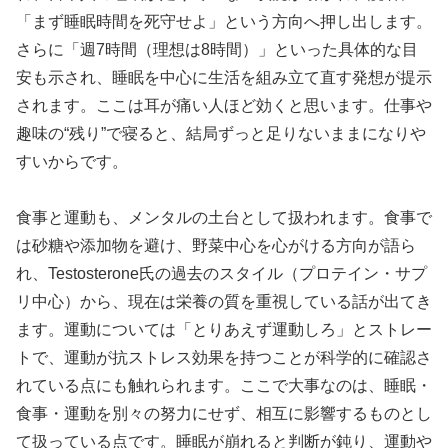
「まず睡眠時間を死守せよ」という方向へ押し出します。
さらに「週7時間（理想は8時間）」といった具体的な目
安も示され、睡眠を中心に生活を組み立て直す発想が提示
されます。ここは耳が痛い人ほど効くと思います。仕事や
趣味の“残り”で寝ると、結局ずっと足りないままになりや
すいからです。
食事と運動も、メンタルの土台として扱われます。食事で
は砂糖や添加物を避け、野菜中心を心がける方向が語ら
れ、Testosterone氏の過去のスタイル（プロテイン・サプ
リ中心）から、現在は栄養の質を重視している話が出てき
ます。運動については「とりあえず運動しろ」とストレー
トで、運動が抗ストレス効果を持つことが科学的に確認さ
れている点にも触れられます。ここで大事なのは、睡眠・
食事・運動を別々の努力にせず、相互に影響するものとし
て扱っている点です。睡眠が崩れると判断が鈍り、運動や