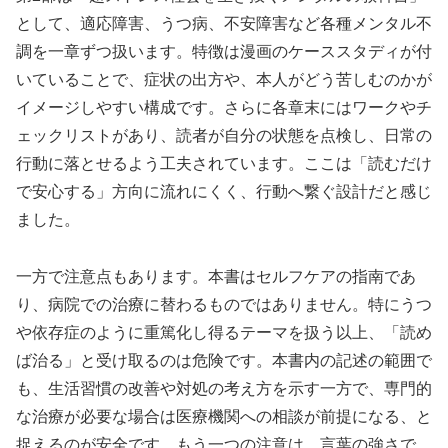
として、適応障害、うつ病、不安障害など各種メンタル不
調を一章ずつ扱います。特徴は漫画のケーススタディが付
いていることで、症状の出方や、本人がどう苦しむのかが
イメージしやすい構成です。さらに各章末にはワークやチ
ェックリストがあり、読者が自分の状態を点検し、日常の
行動に落とせるよう工夫されています。ここは「読むだけ
で安心する」方向に流れにくく、行動へ繋ぐ設計だと感じ
ました。
一方で注意点もあります。本書はセルフケアの指南であ
り、病院での治療に替わるものではありません。特にうつ
や依存症のように重篤化し得るテーマを扱う以上、「読め
ば治る」と受け取るのは危険です。本書内の記述の範囲で
も、生活習慣の改善や対処の考え方を示す一方で、専門的
な治療が必要な場合は医療機関への相談が前提になる、と
捉えるのが安全です。もう一つの注意は、言葉の強さで