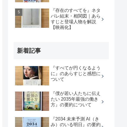
『存在のすべてを』ネタ
バレ結末・相関図｜あら
すじと登場人物を解説
【映画化】
新着記事
『すべてが円くなるよう
に』のあらすじと感想に
ついて
『僕が若い人たちに伝え
たい 2035年最強の働き
方』の要約について
『2034 未来予測 AI（き
み）のいる明日』の要約