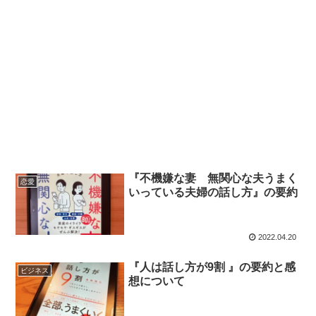
『不機嫌な妻 無関心な夫うまく
恋愛
いっている夫婦の話し方』の要約
2022.04.20
『人は話し方が9割 』の要約と感
ビジネス
想について