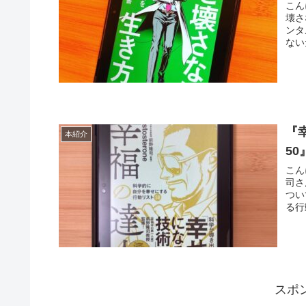
こん
壊さ
ンタ
ない
『
本紹介
5
こん
司さ
つい
る行
スポ