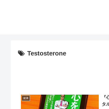
Testosterone
『
健康
タ