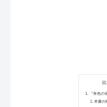
目
『朱色の
本書の