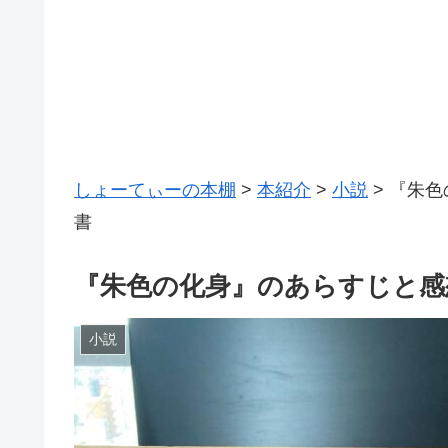
しょーてぃーの本棚
>
本紹介
>
小説
>
『朱色
書
『朱色の化身』のあらすじと感想
小説