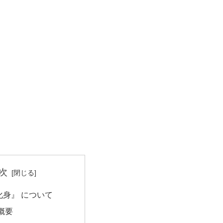
次
化身』 について
概要