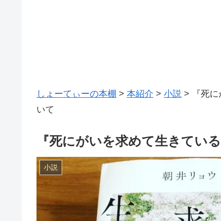
しょーてぃーの本棚
>
本紹介
>
小説
>
『死に
いて
『死にがいを求めて生きてい
小説